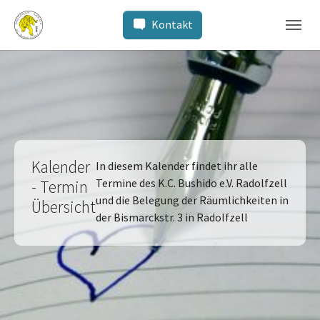
Zum Hauptinhalt springen
Skip to page footer
Sie sind hier:
Karate und Jiu Jitsu in Radolfzell
Kalender
Kontakt
Kalender
In diesem Kalender findet ihr alle
Termine des K.C. Bushido e.V. Radolfzell
- Termin
und die Belegung der Räumlichkeiten in
Übersicht
der Bismarckstr. 3 in Radolfzell